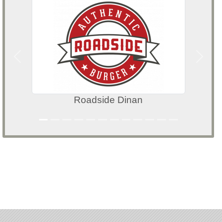
Précedent
Suivan
Roadside Dinan