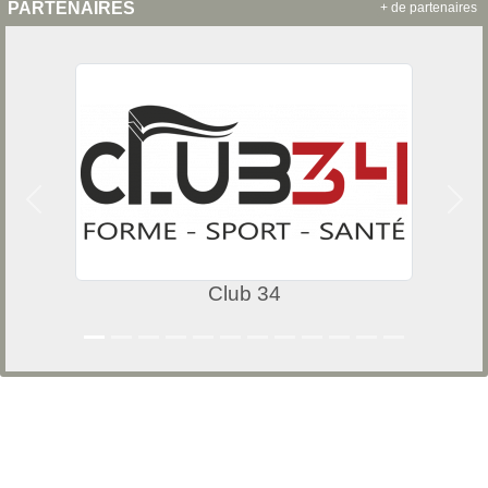
PARTENAIRES
+ de partenaires
Précedent
Suiv
Club 34